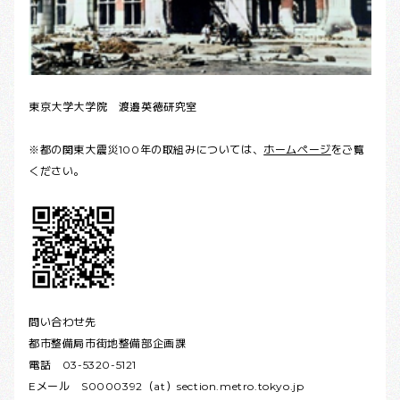
東京大学大学院 渡邉英徳研究室
※都の関東大震災100年の取組みについては、
ホームページ
をご覧
ください。
問い合わせ先
都市整備局市街地整備部企画課
電話 03-5320-5121
Eメール S0000392（at）section.metro.tokyo.jp