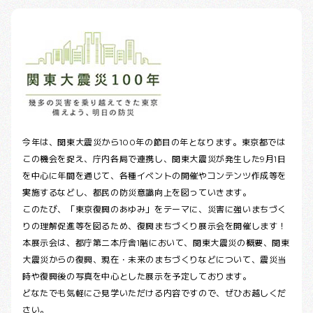
今年は、関東大震災から100年の節目の年となります。東京都では
この機会を捉え、庁内各局で連携し、関東大震災が発生した9月1日
を中心に年間を通じて、各種イベントの開催やコンテンツ作成等を
実施するなどし、都民の防災意識向上を図っていきます。
このたび、「東京復興のあゆみ」をテーマに、災害に強いまちづく
りの理解促進等を図るため、復興まちづくり展示会を開催します！
本展示会は、都庁第二本庁舎1階において、関東大震災の概要、関東
大震災からの復興、現在・未来のまちづくりなどについて、震災当
時や復興後の写真を中心とした展示を予定しております。
どなたでも気軽にご見学いただける内容ですので、ぜひお越しくだ
さい。