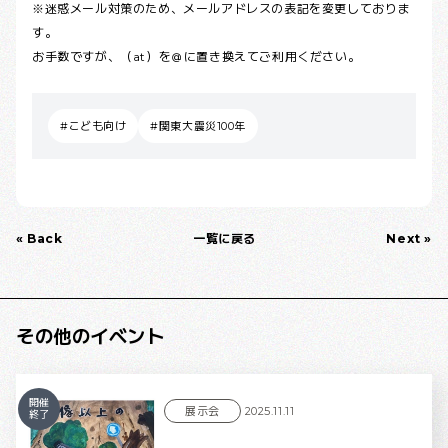
※迷惑メール対策のため、メールアドレスの表記を変更しておりま
す。
お手数ですが、（at）を＠に置き換えてご利用ください。
#こども向け
#関東大震災100年
« Back
一覧に戻る
Next »
その他のイベント
開催
展示会
2025.11.11
終了