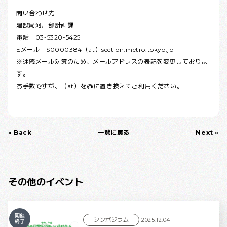
問い合わせ先
建設局河川部計画課
電話 03-5320-5425
Eメール S0000384（at）section.metro.tokyo.jp
※迷惑メール対策のため、メールアドレスの表記を変更しておりま
す。
お手数ですが、（at）を@に置き換えてご利用ください。
« Back
一覧に戻る
Next »
その他のイベント
開催
シンポジウム
2025.12.04
終了