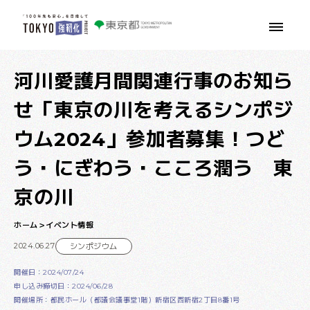
本文へ移動
河川愛護月間関連行事のお知ら
せ「東京の川を考えるシンポジ
ウム2024」参加者募集！つど
う・にぎわう・こころ潤う 東
京の川
ホーム
イベント情報
2024.06.27
シンポジウム
開催日：2024/07/24
申し込み締切日：2024/06/28
開催場所：都民ホール（都議会議事堂1階）新宿区西新宿2丁目8番1号