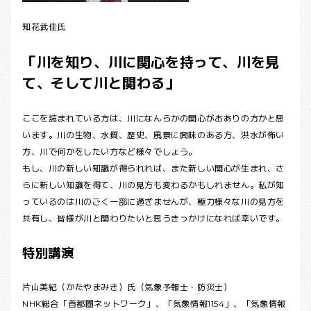
知花武佳氏
「川を知り、川に関心を持って、川を見
て、そして川と関わる」
ここを読まれている方は、川になんらかの関心がおありの方かと思
います。川の生物、水質、歴史、風景に興味のある方、洪水が怖い
方、川で何かをしたい方など様々でしょう。
もし、川の新しい知識が得られれば、また新しい関心が生まれ、さ
らに新しい知識を得て、川の見方も変わるかもしれません。私が知
っているのは川のごく一部に過ぎませんが、極力様々な川の見方を
共有し、皆様が川と関わりたいと思うきっかけになれば幸いです。
特別講演
片山美紀（かたやまみき）氏（気象予報士・防災士）
NHK総合「首都圏ネットワーク」、「気象情報1154」、「気象情報