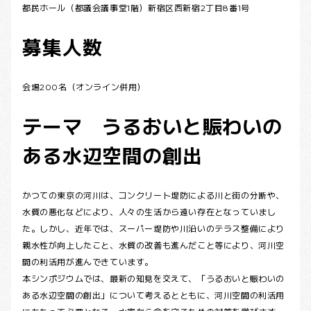
都民ホール（都議会議事堂1階）新宿区西新宿2丁目8番1号
募集人数
会場200名（オンライン併用）
テーマ うるおいと賑わいの
ある水辺空間の創出
かつての東京の河川は、コンクリート堤防による川と街の分断や、
水質の悪化などにより、人々の生活から遠い存在となっていまし
た。しかし、近年では、スーパー堤防や川沿いのテラス整備により
親水性が向上したこと、水質の改善も進んだこと等により、河川空
間の利活用が進んできています。
本シンポジウムでは、最新の知見を交えて、「うるおいと賑わいの
ある水辺空間の創出」について考えるとともに、河川空間の利活用