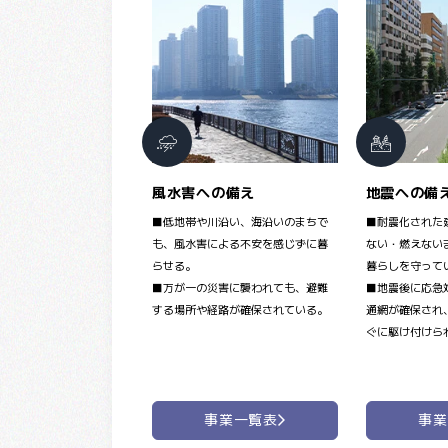
風水害への備え
地震への備
■低地帯や川沿い、海沿いのまちで
■耐震化された
も、風水害による不安を感じずに暮
ない・燃えない
らせる。
暮らしを守って
■万が一の災害に襲われても、避難
■地震後に応急
する場所や経路が確保されている。
通網が確保され
ぐに駆け付けら
事業一覧表
事業