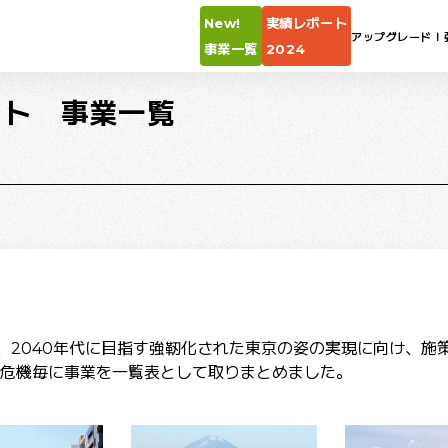
New!
実績レポート
アップグレードⅠ
事業一覧
2024
クト 事業一覧
は、2040年代に目指す強靭化された東京の姿の実現に向け、
危機毎に事業を一覧表として取りまとめました。