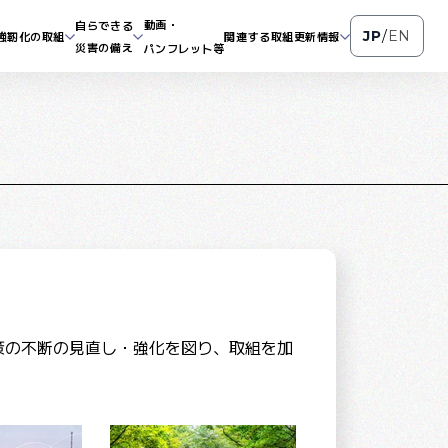
動画・
自らできる
JP
/
EN
強靭化の取組
関連する取組
更新情報
災害の備え
パンフレット等
施策の不断の見直し・強化を図り、取組を加