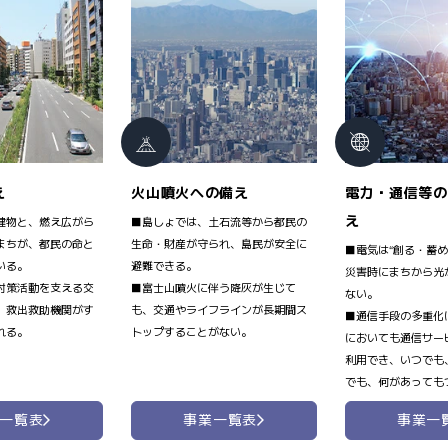
え
火山噴火への備え
電力・通信等の
え
建物と、燃え広がら
■島しょでは、土石流等から都民の
まちが、都民の命と
生命・財産が守られ、島民が安全に
■電気は“創る・蓄め
いる。
避難できる。
災害時にまちから光
対策活動を支える交
■富士山噴火に伴う降灰が生じて
ない。
、救出救助機関がす
も、交通やライフラインが長期間ス
■通信手段の多重化
れる。
トップすることがない。
においても通信サー
利用でき、いつでも
でも、何があっても
一覧表
事業一覧表
事業一