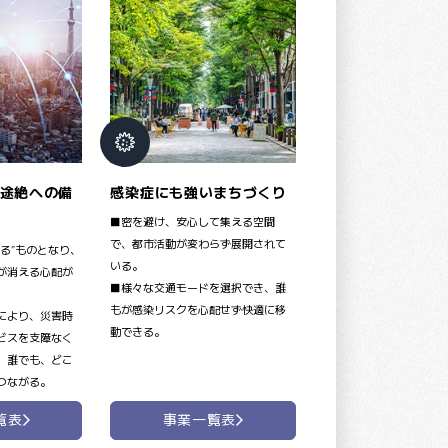
感染症にも強いまちづくり
途絶への備
■密を避け、安心して集える空間
で、都市活動が変わらず展開されて
る”ものとなり、
いる。
が消える心配が
■様々な交通モードを選択でき、誰
もが感染リスクを心配せず快適に移
により、災害時
動できる。
ビスを支障なく
、誰でも、どこ
つながる。
覧表
事業一覧表