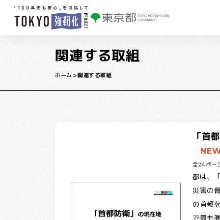
本文へ移動
関連する取組
ホーム
関連する取組
「首都
NE
全24ペー
都は、「
災害の
の首都
で最も