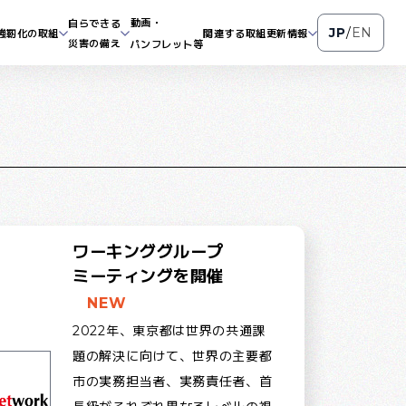
動画・
自らできる
JP
/
EN
強靭化の取組
関連する取組
更新情報
災害の備え
パンフレット等
ワーキンググループ
ミーティングを開催
NEW
2022年、東京都は世界の共通課
題の解決に向けて、世界の主要都
市の実務担当者、実務責任者、首