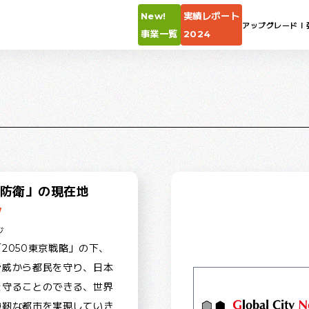
New!
実績レポート
アップグレードⅠ
事業一覧
2024
防衛」の現在地
W
ジ
2050東京戦略」の下、
脅威から都民を守り、日本
を守ることのできる、世界
強靭な都市を実現していき