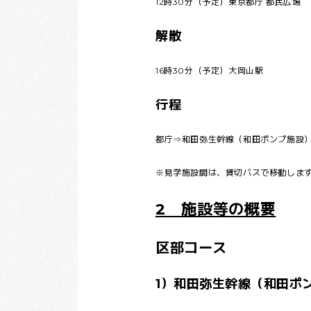
12時30分（予定）東京都庁 都民広場
解散
16時30分（予定）大岡山駅
行程
都庁⇒和田弥生幹線（和田ポンプ施設
※見学施設間は、貸切バスで移動しま
2 施設等の概要
区部コース
1）和田弥生幹線（和田ポ