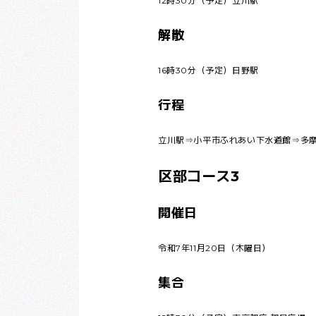
12時30分（予定）立川駅
解散
16時30分（予定）日野駅
行程
立川駅⇒小平市ふれあい下水道館⇒多
区部コース3
開催日
令和7年11月20日（木曜日）
集合