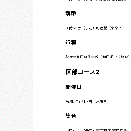
解散
16時30分（予定）町屋駅（東京メトロ
行程
都庁⇒和田弥生幹線（和田ポンプ施設
区部コース2
開催日
令和7年11月13日（木曜日）
集合
12時30分（予定）東京都庁 都民広場