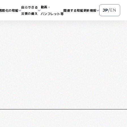
動画・
自らできる
JP
/
EN
強靭化の取組
関連する取組
更新情報
災害の備え
パンフレット等