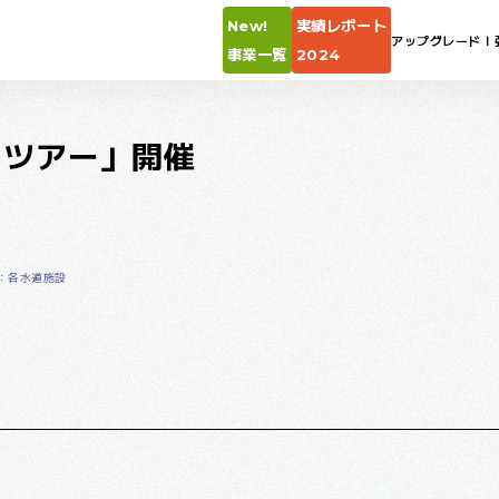
New!
実績レポート
アップグレードⅠ
事業一覧
2024
ラツアー」開催
：各水道施設