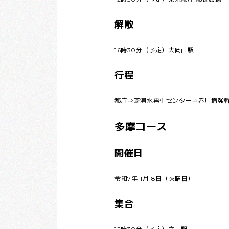
解散
16時30分（予定）大岡山駅
行程
都庁⇒芝浦水再生センター⇒呑川増強
多摩コース
開催日
令和7年11月18日（火曜日）
集合