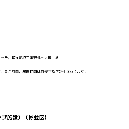
）⇒呑川増強幹線工事現場⇒大岡山駅
す。集合時間、解散時間は前後する可能性があります。
ンプ施設）（杉並区）