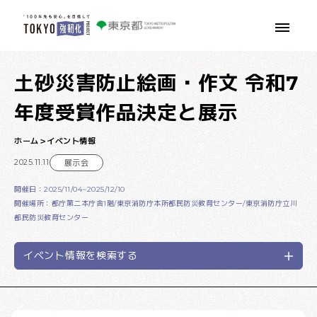
本文へ移動
土砂災害防止絵画・作文 令和7
年度受賞作品決定と展示
ホーム
イベント情報
2025.11.11
展示会
開催日：2025/11/04~2025/12/10
開催場所：都庁第二本庁舎1階/東京消防庁本所都民防災教育センター/東京消防庁立川
都民防災教育センター
イベント情報を検索する