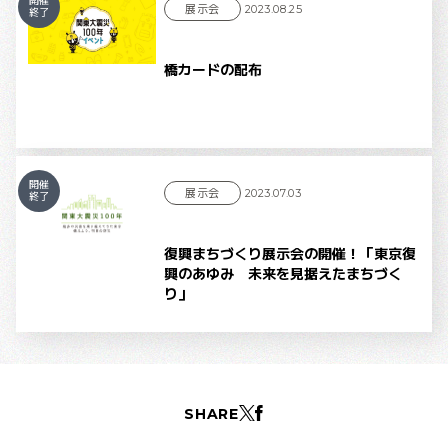
開催
展示会
2023.08.25
終了
橋カードの配布
開催
展示会
2023.07.03
終了
復興まちづくり展示会の開催！「東京復
興のあゆみ 未来を見据えたまちづく
り」
SHARE