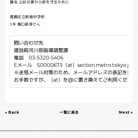
題名 土砂災害から命を守るために
葛飾区立新宿中学校
3年 巻口結芽さん
問い合わせ先
建設局河川部指導調整課
電話 03-5320-5406
Eメール S0000673（at）section.metro.tokyo.jp
※迷惑メール対策のため、メールアドレスの表記を変更
お手数ですが、（at）を@に置き換えてご利用ください
« Back
一覧に戻る
Next »