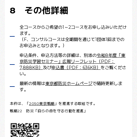
8 その他詳細
全コースからご希望の1～2コースをお申し込みいただけ
ます。
（F、コンサルコースは全期間を通じて1団体1回までの
お申込みとなります。）
申込条件、申込方法等の詳細は、別添の
令和8年度「東
京防災学習セミナー」広報リーフレット（PDF：
7,888KB）
及び
申込書（PDF：636KB）
をご覧くださ
い。
最新の情報は
東京都防災ホームページ
で随時更新しま
す。
本件は、「
2050東京戦略
」を推進する取組です。
戦略22 防災「自らの命を守る行動を推進」