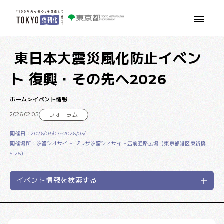
本文へ移動
東日本大震災風化防止イベン
ト 復興・その先へ2026
ホーム
イベント情報
2026.02.05
フォーラム
開催日：2026/03/07~2026/03/11
開催場所：汐留シオサイト プラザ汐留シオサイト店前通路広場（東京都港区東新橋1-
5-25）
イベント情報を検索する