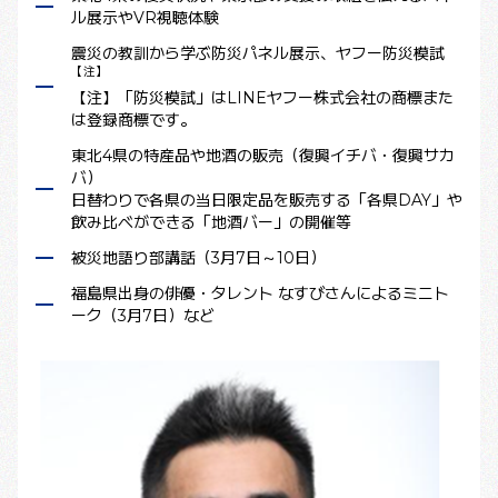
ル展示やVR視聴体験
震災の教訓から学ぶ防災パネル展示、ヤフー防災模試
【注】
【注】「防災模試」はLINEヤフー株式会社の商標また
は登録商標です。
東北4県の特産品や地酒の販売（復興イチバ・復興サカ
バ）
日替わりで各県の当日限定品を販売する「各県DAY」や
飲み比べができる「地酒バー」の開催等
被災地語り部講話（3月7日～10日）
福島県出身の俳優・タレント なすびさんによるミニト
ーク（3月7日）など