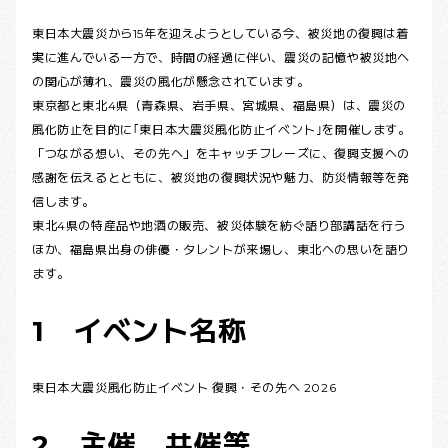
東日本大震災から15年を迎えようとしている今、被災地の復興は着
実に進んでいる一方で、時間の経過に伴い、震災の記憶や被災地へ
の関心が薄れ、震災の風化が懸念されています。
東京都と東北4県（青森県、岩手県、宮城県、福島県）は、震災の
風化防止を目的に｢東日本大震災風化防止イベント｣を開催します。
「つながる想い、その先へ」をキャッチフレーズに、復興支援への
感謝を伝えるとともに、被災地の復興状況や魅力、防災情報等を発
信します。
東北4県の特産品や地酒の販売、被災体験を紡ぐ語り部講話を行う
ほか、福島県出身の俳優・タレントが来場し、東北への思いを語り
ます。
1 イベント名称
東日本大震災風化防止イベント 復興・その先へ 2026
2 主催、共催等