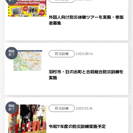
終了
外国人向け防災体験ツアーを実施・参加
者募集
開催
防災訓練
2025.08.14
終了
羽村市・日の出町と合同総合防災訓練を
実施
開催
防災訓練
2025.05.16
終了
令和7年度の防災訓練実施予定