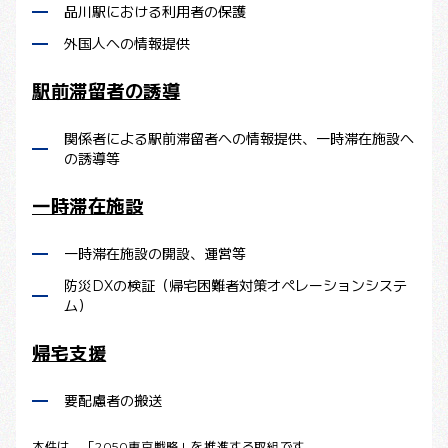
品川駅における利用者の保護
外国人への情報提供
駅前滞留者の誘導
関係者による駅前滞留者への情報提供、一時滞在施設へ
の誘導等
一時滞在施設
一時滞在施設の開設、運営等
防災DXの検証（帰宅困難者対策オペレーションシステ
ム）
帰宅支援
要配慮者の搬送
本件は、「
2050東京戦略
」を推進する取組です。