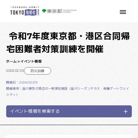
本文へ移動
令和7年度東京都・港区合同帰
宅困難者対策訓練を開催
ホーム
イベント情報
2026.02.05
防災訓練
開催日：2026/02/09
開催場所：品川駅及び周辺の一時滞在施設（品川シーズンテラス・高輪ゲートウェイ
シティ）
イベント情報を検索する