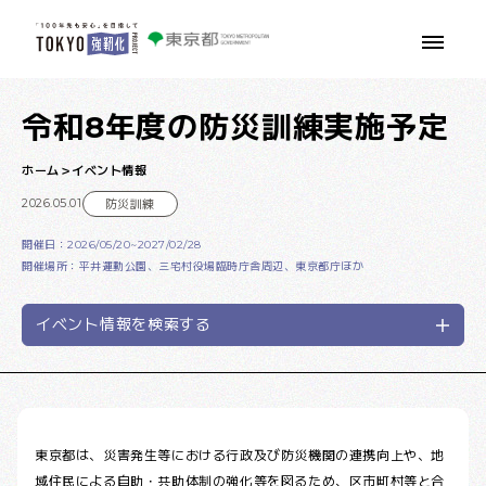
本文へ移動
令和8年度の防災訓練実施予定
ホーム
イベント情報
2026.05.01
防災訓練
開催日：2026/05/20~2027/02/28
開催場所：平井運動公園、三宅村役場臨時庁舎周辺、東京都庁ほか
イベント情報を検索する
東京都は、災害発生等における行政及び防災機関の連携向上や、地
域住民による自助・共助体制の強化等を図るため、区市町村等と合