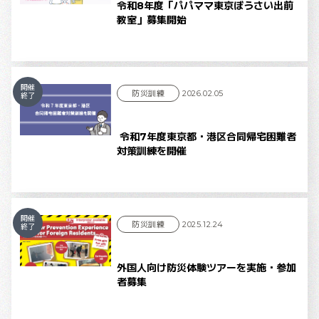
令和8年度「パパママ東京ぼうさい出前
教室」募集開始
開催
防災訓練
2026.02.05
終了
令和7年度東京都・港区合同帰宅困難者
対策訓練を開催
開催
防災訓練
2025.12.24
終了
外国人向け防災体験ツアーを実施・参加
者募集