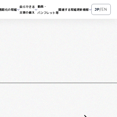
動画・
自らできる
JP
/
EN
強靭化の取組
関連する取組
更新情報
災害の備え
パンフレット等