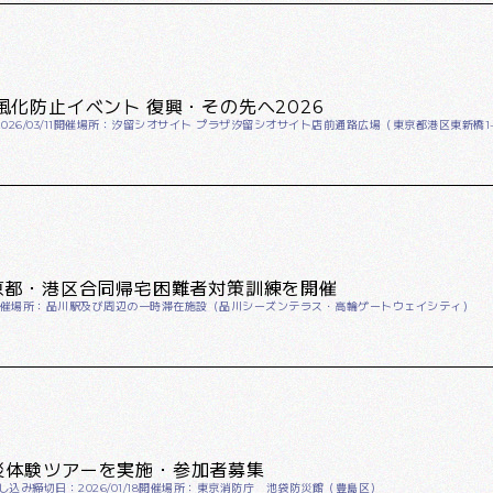
化防止イベント 復興・その先へ2026
26/03/11
開催場所：汐留シオサイト プラザ汐留シオサイト店前通路広場（東京都港区東新橋1-5
京都・港区合同帰宅困難者対策訓練を開催
催場所：品川駅及び周辺の一時滞在施設（品川シーズンテラス・高輪ゲートウェイシティ）
災体験ツアーを実施・参加者募集
し込み締切日：2026/01/18
開催場所：東京消防庁 池袋防災館（豊島区）