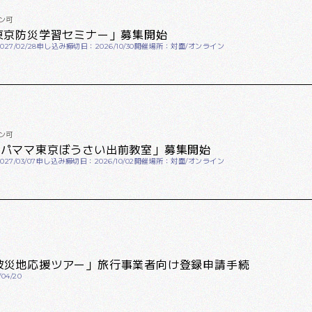
ン可
東京防災学習セミナー」募集開始
27/02/28
申し込み締切日：2026/10/30
開催場所：対面/オンライン
ン可
パパママ東京ぼうさい出前教室」募集開始
27/03/07
申し込み締切日：2026/10/02
開催場所：対面/オンライン
被災地応援ツアー」旅行事業者向け登録申請手続
4/20