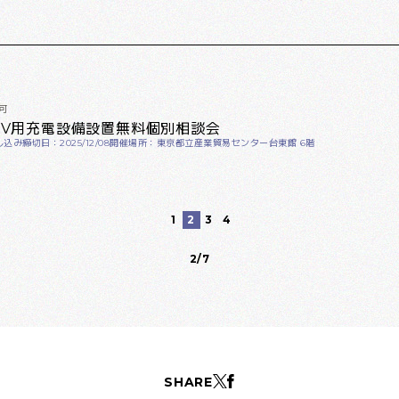
可
EV用充電設備設置無料個別相談会
込み締切日：2025/12/08
開催場所：東京都立産業貿易センター台東館 6階
1
2
3
4
2/7
SHARE