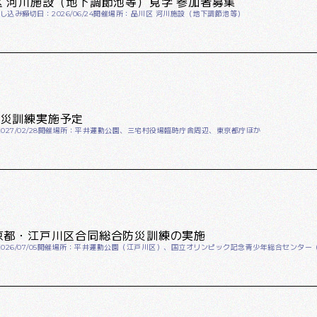
区 河川施設（地下調節池等）見学 参加者募集
し込み締切日：2026/06/24
開催場所：品川区 河川施設（地下調節池等）
防災訓練実施予定
027/02/28
開催場所：平井運動公園、三宅村役場臨時庁舎周辺、東京都庁ほか
東京都・江戸川区合同総合防災訓練の実施
26/07/05
開催場所：平井運動公園（江戸川区）、国立オリンピック記念青少年総合センター