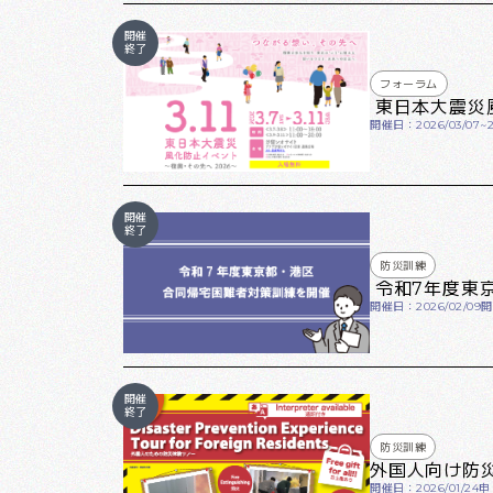
開催
終了
フォーラム
東日本大震災風
開催日：2026/03/07~20
開催
終了
防災訓練
令和7年度東
開催日：2026/02/09
開
開催
終了
防災訓練
外国人向け防
開催日：2026/01/24
申