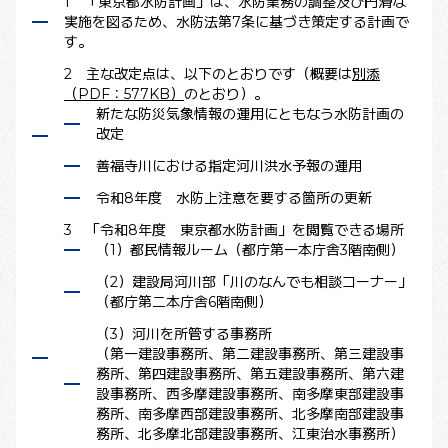
1 「東京都水防計画」は、水防業務の調整及び円滑な
実施を図るため、水防法第7条に基づき策定する計画で
す。
2 主な改定点は、以下のとおりです（概要は
別添
（PDF：577KB）
のとおり）。
新たな防災気象情報の運用にともなう水防計画の
改定
善福寺川における指定河川洪水予報の運用
令和8年度 水防上注意を要する箇所の更新
3 「令和8年度 東京都水防計画」を閲覧できる場所
（1）都民情報ルーム（都庁第一本庁舎3階南側）
（2）建設局河川部「川のなんでも相談コーナー」
（都庁第二本庁舎6階南側）
（3）河川を所管する事務所
（第一建設事務所、第二建設事務所、第三建設事
務所、第四建設事務所、第五建設事務所、第六建
設事務所、西多摩建設事務所、南多摩東部建設事
務所、南多摩西部建設事務所、北多摩南部建設事
務所、北多摩北部建設事務所、江東治水事務所）