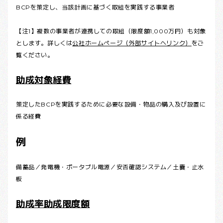
BCPを策定し、当該計画に基づく取組を実践する事業者
【注1】複数の事業者が連携しての取組（限度額1,000万円）も対象
とします。詳しくは
公社ホームページ（外部サイトへリンク）
をご
覧ください。
助成対象経費
策定したBCPを実践するために必要な設備・物品の購入及び設置に
係る経費
例
備蓄品／発電機・ポータブル電源／安否確認システム／土嚢・止水
板
助成率助成限度額