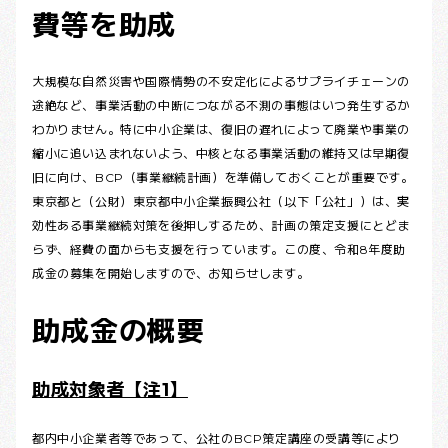
費等を助成
大規模な自然災害や国際情勢の不安定化によるサプライチェーンの
途絶など、事業活動の中断につながる不測の事態はいつ発生するか
わかりません。特に中小企業は、復旧の遅れによって廃業や事業の
縮小に追い込まれないよう、中核となる事業活動の維持又は早期復
旧に向け、BCP（事業継続計画）を準備しておくことが重要です。
東京都と（公財）東京都中小企業振興公社（以下「公社」）は、実
効性ある事業継続対策を後押しするため、計画の策定支援にとどま
らず、経費の面からも支援を行っています。この度、令和8年度助
成金の募集を開始しますので、お知らせします。
助成金の概要
助成対象者【注1】
都内中小企業者等であって、公社のBCP策定講座の受講等により