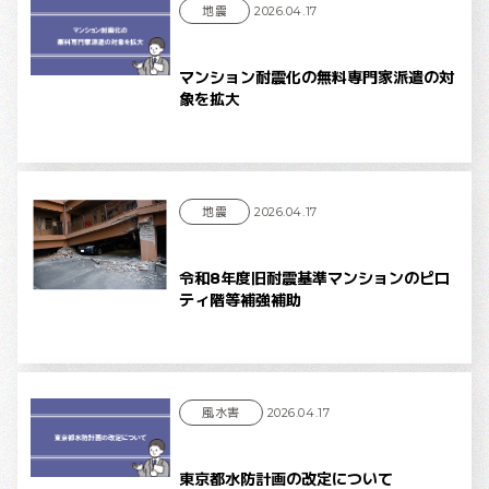
地震
2026.04.17
マンション耐震化の無料専門家派遣の対
象を拡大
地震
2026.04.17
令和8年度旧耐震基準マンションのピロ
ティ階等補強補助
風水害
2026.04.17
東京都水防計画の改定について